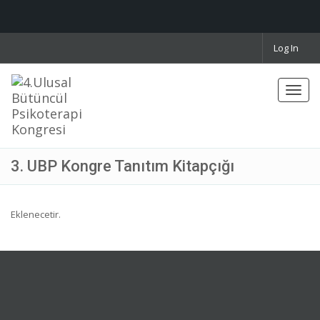
Log In
Toggl
navig
3. UBP Kongre Tanıtım Kitapçığı
Eklenecetir.