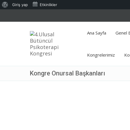
WordPress
Giriş yap
Etkinlikler
hakkında
Ana Sayfa
Genel B
Kongrelerimiz
Ko
Kongre Onursal Başkanları