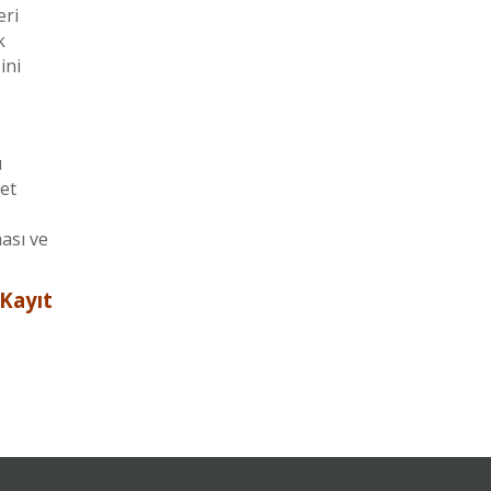
eri
k
ini
ı
zet
ası ve
 Kayıt