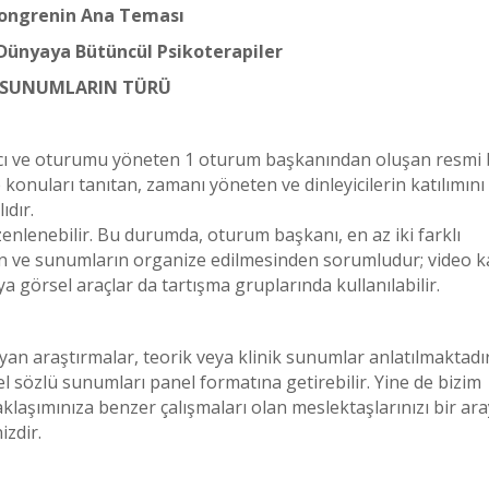
ongrenin Ana Teması
Dünyaya Bütüncül Psikoterapiler
SUNUMLARIN TÜRÜ
ı ve oturumu yöneten 1 oturum başkanından oluşan resmi 
onuları tanıtan, zamanı yöneten ve dinleyicilerin katılımını
dır.
zenlenebilir. Bu durumda, oturum başkanı, en az iki farklı
 ve sunumların organize edilmesinden sorumludur; video kay
ya görsel araçlar da tartışma gruplarında kullanılabilir.
yan araştırmalar, teorik veya klinik sunumlar anlatılmaktadır
sözlü sunumları panel formatına getirebilir. Yine de bizim
aklaşımınıza benzer çalışmaları olan meslektaşlarınızı bir ar
zdir.