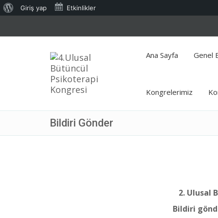
WordPress
Giriş yap
Etkinlikler
hakkında
Ana Sayfa
Genel B
Kongrelerimiz
Ko
Bildiri Gönder
2. Ulusal
Bildiri gön