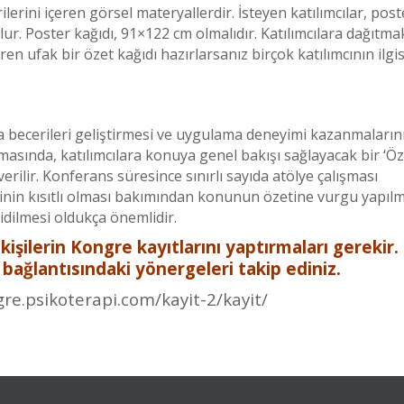
lerini içeren görsel materyallerdir. İsteyen katılımcılar, post
lur. Poster kağıdı, 91×122 cm olmalıdır. Katılımcılara dağıtma
n ufak bir özet kağıdı hazırlarsanız birçok katılımcının ilgis
ma becerileri geliştirmesi ve uygulama deneyimi kazanmaların
masında, katılımcılara konuya genel bakışı sağlayacak bir ‘Ö
rilir. Konferans süresince sınırlı sayıda atölye çalışması
erinin kısıtlı olması bakımından konunun özetine vurgu yapılm
idilmesi oldukça önemlidir.
işilerin Kongre kayıtlarını yaptırmaları gerekir.
 bağlantısındaki yönergeleri takip ediniz.
re.psikoterapi.com/kayit-2/kayit/