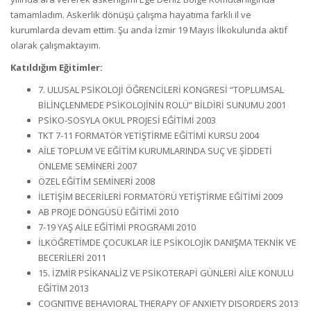
tamamladım. Askerlik dönüşü çalışma hayatıma farklı il ve
kurumlarda devam ettim. Şu anda İzmir 19 Mayıs İlkokulunda aktif
olarak çalışmaktayım.
Katıldığım Eğitimler:
7. ULUSAL PSİKOLOJİ ÖĞRENCİLERİ KONGRESİ “TOPLUMSAL
BİLİNÇLENMEDE PSİKOLOJİNİN ROLÜ” BİLDİRİ SUNUMU 2001
PSİKO-SOSYLA OKUL PROJESİ EĞİTİMİ 2003
TKT 7-11 FORMATÖR YETİŞTİRME EĞİTİMİ KURSU 2004
AİLE TOPLUM VE EĞİTİM KURUMLARINDA SUÇ VE ŞİDDETİ
ÖNLEME SEMİNERİ 2007
ÖZEL EĞİTİM SEMİNERİ 2008
İLETİŞİM BECERİLERİ FORMATÖRÜ YETİŞTİRME EĞİTİMİ 2009
AB PROJE DÖNGÜSÜ EĞİTİMİ 2010
7-19 YAŞ AİLE EĞİTİMİ PROGRAMI 2010
İLKÖĞRETİMDE ÇOCUKLAR İLE PSİKOLOJİK DANIŞMA TEKNİK VE
BECERİLERİ 2011
15. İZMİR PSİKANALİZ VE PSİKOTERAPİ GÜNLERİ AİLE KONULU
EĞİTİM 2013
COGNITIVE BEHAVIORAL THERAPY OF ANXIETY DISORDERS 2013