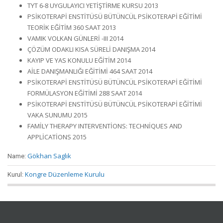
TYT 6-8 UYGULAYICI YETİŞTİRME KURSU 2013
PSİKOTERAPİ ENSTİTÜSÜ BÜTÜNCÜL PSİKOTERAPİ EĞİTİMİ
TEORİK EĞİTİM 360 SAAT 2013
VAMIK VOLKAN GÜNLERİ -III 2014
ÇÖZÜM ODAKLI KISA SÜRELİ DANIŞMA 2014
KAYIP VE YAS KONULU EĞİTİM 2014
AİLE DANIŞMANLIĞI EĞİTİMİ 464 SAAT 2014
PSİKOTERAPİ ENSTİTÜSÜ BÜTÜNCÜL PSİKOTERAPİ EĞİTİMİ
FORMÜLASYON EĞİTİMİ 288 SAAT 2014
PSİKOTERAPİ ENSTİTÜSÜ BÜTÜNCÜL PSİKOTERAPİ EĞİTİMİ
VAKA SUNUMU 2015
FAMİLY THERAPY INTERVENTİONS: TECHNİQUES AND
APPLİCATİONS 2015
Gökhan Saglık
Name:
Kongre Düzenleme Kurulu
Kurul: