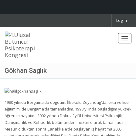
Log In
Toggl
navig
Gökhan Saglık
1980 yılında Bergama’da doğdum. İlkokulu Zeytindağ’da, orta ve lise
eğitimimi de Bergama’da tamamladım. 1998 yılında başladığım yüksek
öğrenim hayatımı 2002 yılında Dokuz Eylül Üniversitesi Psikolojik
Danışmanlık ve Rehberlik bölümünden mezun olarak tamamladım.
Mezun olduktan sonra Çanakkale’de başlayan iş hayatıma 2005
yılında ara vererek askerliğimi Ege Deniz Bölge Komutanlığında